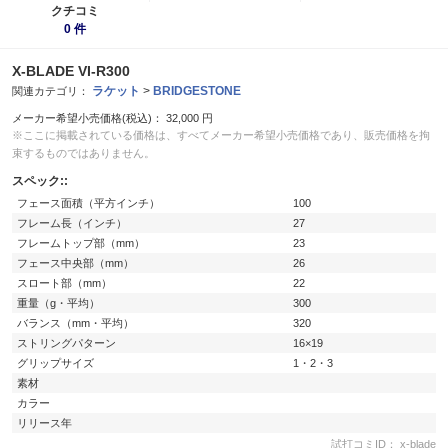
クチコミ
0 件
X-BLADE VI-R300
ラケット
>
BRIDGESTONE
関連カテゴリ：
メーカー希望小売価格(税込)：
32,000
円
※ここに掲載されている価格は、すべてメーカー希望小売価格であり、販売価格を拘
束するものではありません。
スペック::
フェース面積（平方インチ）
100
フレーム長（インチ）
27
フレームトップ部（mm）
23
フェース中央部（mm）
26
スロート部（mm）
22
重量（g・平均）
300
バランス（mm・平均）
320
ストリングパターン
16×19
グリップサイズ
1・2・3
素材
カラー
リリース年
試打コミID： x-blade