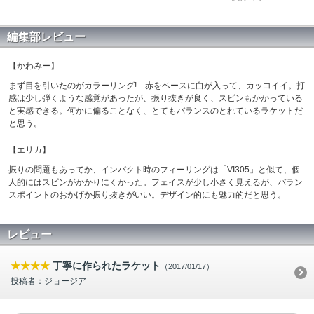
編集部レビュー
【かわみー】
まず目を引いたのがカラーリング! 赤をベースに白が入って、カッコイイ。打
感は少し弾くような感覚があったが、振り抜きが良く、スピンもかかっている
と実感できる。何かに偏ることなく、とてもバランスのとれているラケットだ
と思う。
【エリカ】
振りの問題もあってか、インパクト時のフィーリングは「VI305」と似て、個
人的にはスピンがかかりにくかった。フェイスが少し小さく見えるが、バラン
スポイントのおかげか振り抜きがいい。デザイン的にも魅力的だと思う。
レビュー
★★★★
丁寧に作られたラケット
（2017/01/17）
投稿者：ジョージア