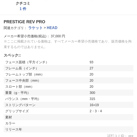
クチコミ
1 件
PRESTIGE REV PRO
ラケット
>
HEAD
関連カテゴリ：
メーカー希望小売価格(税込)：
37,000
円
※ここに掲載されている価格は、すべてメーカー希望小売価格であり、販売価格を拘
束するものではありません。
スペック::
フェース面積（平方インチ）
93
フレーム長（インチ）
27
フレームトップ部（mm）
20
フェース中央部（mm）
20
スロート部（mm）
20
重量（g・平均）
300
バランス（mm・平均）
315
ストリングパターン
16×19
グリップサイズ
2・3・4
素材
カラー
リリース年
試打コミID： pre