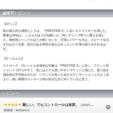
編集部レビュー
【ゆっこ】
私の個人的な感想としては、『PRESTIGE S』に近いキャラクターを感じた。
重量は300gと、こちらのほうが5g軽いが、特にグリップ寄りに重さを感じ
た。相対的にヘッドのほうが軽いせいか、打球にパワーを与え、スピードを出
すのは少々大変。筋力のある男性が使えばきっといい打球が繰り出されるは
ず。
【ナッちゃん】
ストローク、ボレーとも全体的な印象は『PRESTIGE S』に近い。フラット系
ショットで打ちやすく、私にはとても使いやすいラケットと感じた。振り抜き
感自体は平均的なのだが、バランスが良いためかカウンターショットがよく決
まり、速い展開のストローク戦が好きな方に向いていると思う。
レビュー
★★★★★
難しい。でもコントロールは抜群。
（2019/12/15）
投稿者：tetchan12