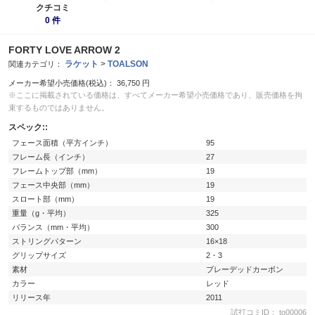
クチコミ
0 件
FORTY LOVE ARROW 2
ラケット
>
TOALSON
関連カテゴリ：
メーカー希望小売価格(税込)：
36,750
円
※ここに掲載されている価格は、すべてメーカー希望小売価格であり、販売価格を拘
束するものではありません。
スペック::
フェース面積（平方インチ）
95
フレーム長（インチ）
27
フレームトップ部（mm）
19
フェース中央部（mm）
19
スロート部（mm）
19
重量（g・平均）
325
バランス（mm・平均）
300
ストリングパターン
16×18
グリップサイズ
2・3
素材
ブレーデッドカーボン
カラー
レッド
リリース年
2011
試打コミID： to00006