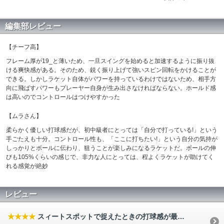
編集部レビュー
【チーフ高】
フレーム厚が19_と薄いため、一旦スイングを始めると加速するように振り抜
ける爽快感がある。そのため、鋭く振り上げて強いスピン回転をかけることが
できる。しかしラケット自体がパワーを持っているわけではないため、相手方
向に飛ばすパワーもプレーヤー自身が生み出さなければならない。ホールド感
は高いのでコントロールはつけやすかった
【ムラさん】
柔らかく優しい打球感だが、初中級者にとっては「自分で打っている!」という
手ごたえも十分。コントロール性も、「ここに打ちたい!」という自分の気持が
しっかりとボールに伝わり、狙うことが楽しみになるラケットだ。ボールの伸
びも105%くらいの感じで、非力な人にとっては、程よくラケットが助けてく
れる感覚が絶妙
レビュー
★★★★
スィートスポットで捉えたときの打球感が最高です。
（2012