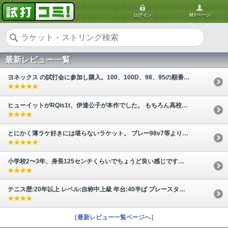
ログイン
MYページ
最新レビュー一覧
ヨネックス の試打会に参加し購入。100、100D、98、95の順番で試打。 【ストロ…
★★★★★
ヒューイットがRQis1t、伊達公子が本作でした。 もちろん高校〜大学で体が完成…
★★★★
とにかく薄ラケ好きには堪らないラケット。 ブレー98v7等よりも撓る感覚があり…
★★★★★
小学校2〜3年、身長125センチくらいでちょうど良い感じです。 イエローボールで…
★★★★
テニス歴:20年以上 レベル:自称中上級 年台:40半ば プレースタイル:ボレーヤ…
★★★★
［最新レビュー一覧ページへ］