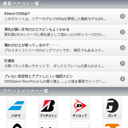
最新クチコミ一覧
93inchで300g!?
このラケットは、ツアーモデルで300gを実現した最終モデル(2016年版)です。 201…
弾丸が謳い文句だけどスピンもよくかかる
変幻派のCXシリーズに弾丸派として加わったCXFシリーズだけど、このCX3.0F-TOUR…
憧れのひとが使ってぃるので・・・
プロスタッフシリーズのビッグファンです。 彼氏でもあるスクールの担当コーチ…
打感良
大変バランス良いラケットで、 ボックスフレームの柔らかさと、 それでいてパ…
ブレない安定性とアプトしにくい強烈スピン
50代Speer Rev.Pro.からの乗り換え ←ふり抜き重視でトップヘビーで疲れにくい軽…
ラケットメーカー一覧